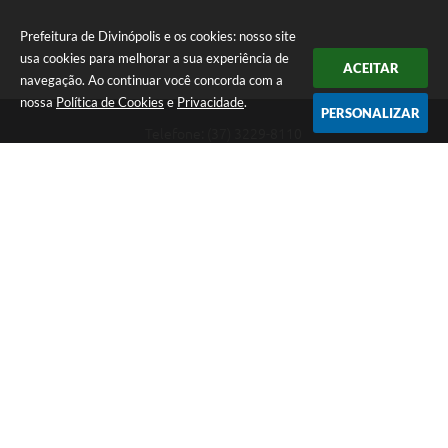
Prefeitura de Divinópolis e os cookies: nosso site
usa cookies para melhorar a sua experiência de
ACEITAR
navegação. Ao continuar você concorda com a
nossa
Política de Cookies
e
Privacidade
.
PERSONALIZAR
Telefone: (37) 3229-8110
Endereço: Avenida Paraná, 2.601 - São José | CEP: 35501-170
Atendimento Geral da Prefeitura - segunda a sexta, das 08:00 às 18:00
horas. Informações Gerais: (37) 3229-6500 (37)3229-6800 (37) 3229-
6528
Prefeitura de Divinópolis
Versão do Sistema:
3.5.3 - 19/06/2026
Portal atualizado em:
09/08/2026 09:55
Dados Abertos