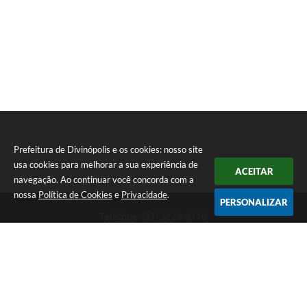
Prefeitura de Divinópolis e os cookies: nosso site
usa cookies para melhorar a sua experiência de
ACEITAR
navegação. Ao continuar você concorda com a
nossa
Política de Cookies
e
Privacidade
.
PERSONALIZAR
Telefone: (37) 3229-8110
Endereço: Avenida Paraná, 2.601 - São José | CEP: 35501-170
Atendimento Geral da Prefeitura - segunda a sexta, das 08:00 às 18:00
horas. Informações Gerais: (37) 3229-6500 (37)3229-6800 (37) 3229-
6528
Prefeitura de Divinópolis