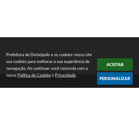
Prefeitura de Divinópolis e os cookies: nosso site
usa cookies para melhorar a sua experiência de
ACEITAR
navegação. Ao continuar você concorda com a
nossa
Política de Cookies
e
Privacidade
.
PERSONALIZAR
Telefone: (37) 3229-8110
Endereço: Avenida Paraná, 2.601 - São José | CEP: 35501-170
Atendimento Geral da Prefeitura - segunda a sexta, das 08:00 às 18:00
horas. Informações Gerais: (37) 3229-6500 (37)3229-6800 (37) 3229-
6528
Prefeitura de Divinópolis
Versão do Sistema:
3.5.3 - 19/06/2026