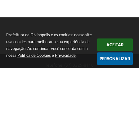
Prefeitura de Divinópolis e os cookies: nosso site
usa cookies para melhorar a sua experiência de
ACEITAR
navegação. Ao continuar você concorda com a
nossa
Política de Cookies
e
Privacidade
.
PERSONALIZAR
Telefone: (37) 3229-8110
Endereço: Avenida Paraná, 2.601 - São José | CEP: 35501-170
Atendimento Geral da Prefeitura - segunda a sexta, das 08:00 às 18:00
horas. Informações Gerais: (37) 3229-6500 (37)3229-6800 (37) 3229-
6528
Prefeitura de Divinópolis
Versão do Sistema:
3.5.3 - 19/06/2026
Portal atualizado em:
07/08/2026 17:41