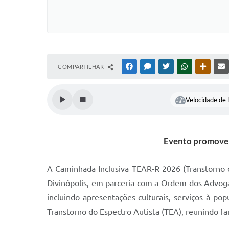
COMPARTILHAR
FACEBOOK
MESSENGER
TWITTER
WHATSAPP
OUTRAS
Velocidade de l
Evento promoverá
A Caminhada Inclusiva TEAR-R 2026 (Transtorno do 
Divinópolis, em parceria com a Ordem dos Advog
incluindo apresentações culturais, serviços à po
Transtorno do Espectro Autista (TEA), reunindo fa