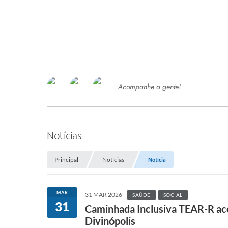
Acompanhe a gente!
Ace
SERVIÇOS
Com
Ter
PROCESSOS SELETIVO
Notícias
SEMED
Principal
Notícias
Notícia
Processo de Contratação -
SEMED 2026
PP
MAR
31 MAR 2026
SAÚDE
SOCIAL
Concursos e Processos Seletivos
31
Esp
Caminhada Inclusiva TEAR-R aco
Divinópolis