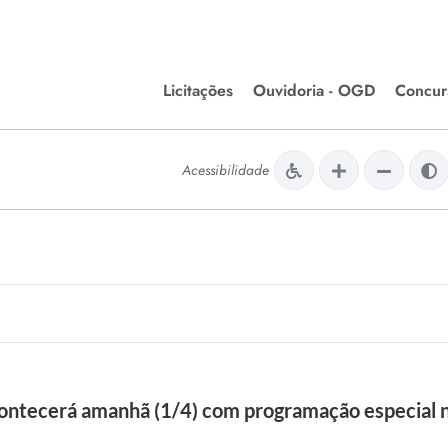
Licitações
Ouvidoria - OGD
Concur
Editais de Licitações
Concurso
lera Divinópolis
Acessibilidade
Meio Ambiente
Chamamentos Públicos
Processos
issão de Farmácia e
Agronegócios
Simplific
apêutica - Semusa
LM Incentivo a Cultura
Processos
LEGISLAÇÃO
Simplifi
Matérias Legislativas
A/LOA/LDO
Normas Jurídicas
orte
ntecerá amanhã (1/4) com programação especial na
Diário Oficial