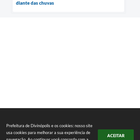
diante das chuvas
Prefeitura de Divinópolis e os cookies: nosso site
usa cookies para melhorar a sua experiência de
ACEITAR
navegação. Ao continuar você concorda com a