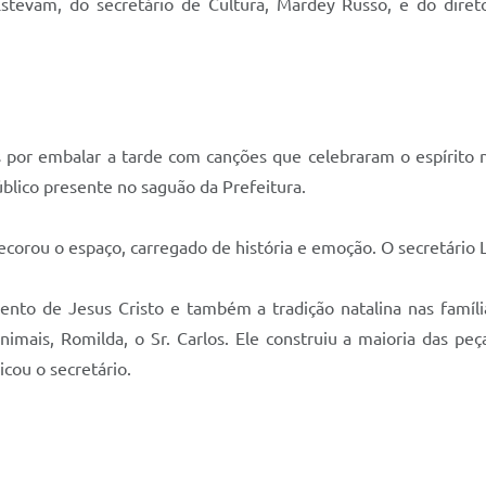
stevam, do secretário de Cultura, Mardey Russo, e do diret
s por embalar a tarde com canções que celebraram o espírito n
úblico presente no saguão da Prefeitura.
corou o espaço, carregado de história e emoção. O secretário 
to de Jesus Cristo e também a tradição natalina nas famíl
imais, Romilda, o Sr. Carlos. Ele construiu a maioria das pe
licou o secretário.