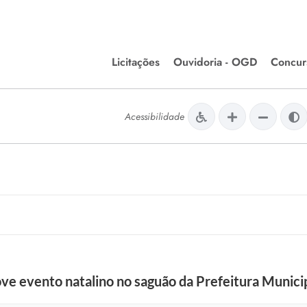
Licitações
Ouvidoria - OGD
Concur
Editais de Licitações
Concurso
lera Divinópolis
Acessibilidade
Meio Ambiente
Chamamentos Públicos
Processos
issão de Farmácia e
Agronegócios
Simplific
apêutica - Semusa
LM Incentivo a Cultura
Processos
LEGISLAÇÃO
Simplifi
Matérias Legislativas
A/LOA/LDO
Normas Jurídicas
orte
ve evento natalino no saguão da Prefeitura Munici
Diário Oficial