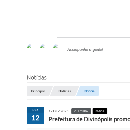
Acompanhe a gente!
Ace
SERVIÇOS
Com
Ter
PROCESSOS SELETIVO
Notícias
SEMED
Principal
Notícias
Notícia
Processo de Contratação -
SEMED 2026
PP
DEZ
12 DEZ 2025
CULTURA
EMOP
Concursos e Processos Seletivos
12
Esp
Prefeitura de Divinópolis promo