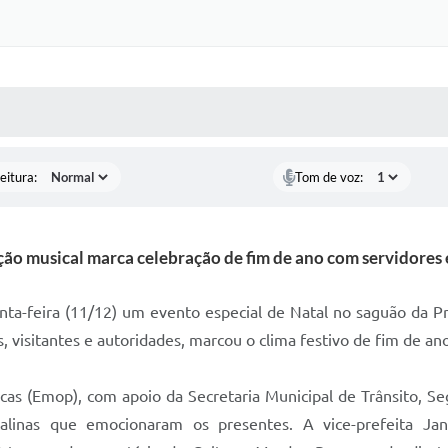
 MÍDIAS
RECEBA NOTÍCIAS
eitura:
Tom de voz:
ão musical marca celebração de fim de ano com servidores e
uinta-feira (11/12) um evento especial de Natal no saguão da P
 visitantes e autoridades, marcou o clima festivo de fim de ano 
as (Emop), com apoio da Secretaria Municipal de Trânsito, Se
atalinas que emocionaram os presentes. A vice-prefeita Ja