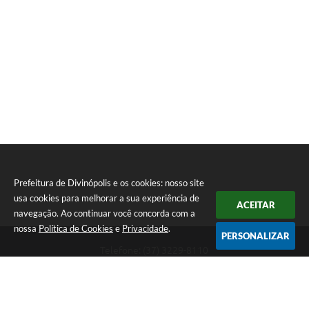
Prefeitura de Divinópolis e os cookies: nosso site
usa cookies para melhorar a sua experiência de
ACEITAR
navegação. Ao continuar você concorda com a
nossa
Política de Cookies
e
Privacidade
.
PERSONALIZAR
Telefone: (37) 3229-8110
Endereço: Avenida Paraná, 2.601 - São José | CEP: 35501-170
Atendimento Geral da Prefeitura - segunda a sexta, das 08:00 às 18:00
horas. Informações Gerais: (37) 3229-6500 (37)3229-6800 (37) 3229-
6528
Prefeitura de Divinópolis