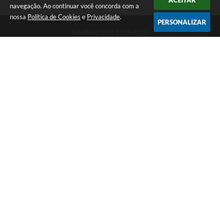
ACEITAR
navegação. Ao continuar você concorda com a
nossa
Política de Cookies
e
Privacidade
.
PERSONALIZAR
Telefone: (37) 3229-8110
Endereço: Avenida Paraná, 2.601 - São José | CEP: 35501-170
Atendimento Geral da Prefeitura - segunda a sexta, das 08:00 às 18:00
horas. Informações Gerais: (37) 3229-6500 (37)3229-6800 (37) 3229-
6528
Prefeitura de Divinópolis
Versão do Sistema:
3.5.3 - 19/06/2026
Portal atualizado em:
07/08/2026 17:41
Dados Abertos
Copyright Instar - 2006-2026. Todos os direitos reservados -
Instar Tecnologia