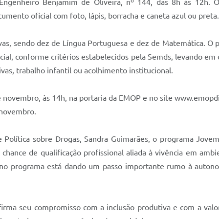
 Engenheiro Benjamim de Oliveira, nº 144, das 8h às 12h. 
ento oficial com foto, lápis, borracha e caneta azul ou preta.
vas, sendo dez de Língua Portuguesa e dez de Matemática. O pr
ocial, conforme critérios estabelecidos pela Semds, levando em
s, trabalho infantil ou acolhimento institucional.
de novembro, às 14h, na portaria da EMOP e no site www.emopdi
e novembro.
 Política sobre Drogas, Sandra Guimarães, o programa Jove
a chance de qualificação profissional aliada à vivência em ambi
 no programa está dando um passo importante rumo à autonomi
afirma seu compromisso com a inclusão produtiva e com a val