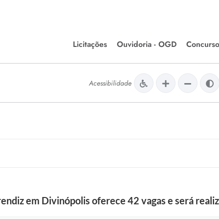
Licitações
Ouvidoria - OGD
Concurso
Editais de Licitações
lera Divinópolis
Acessibilidade
Meio Ambiente
Chamamentos Públicos
issão de Farmácia e
Agronegócios
apêutica - Semusa
LM Incentivo a Cultura
LEGISLAÇÃO
Matérias Legislativas
A/LOA/LDO
Normas Jurídicas
orte
endiz em Divinópolis oferece 42 vagas e será reali
Diário Oficial