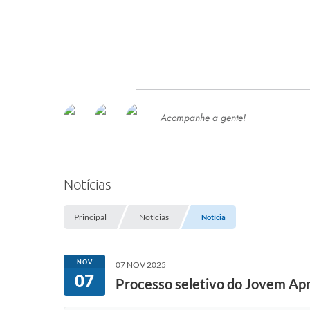
Acompanhe a gente!
Ace
SERVIÇOS
Com
Ter
PROCESSOS SELETIVO
Notícias
SEMED
Principal
Notícias
Notícia
Processo de Contratação -
SEMED 2026
PP
NOV
07 NOV 2025
Concursos e Processos Seletivos
07
Esp
Processo seletivo do Jovem Apr