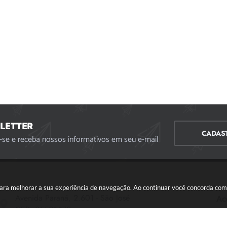
LETTER
CADAS
-se e receba nossos informativos em seu e-mail
s para melhorar a sua experiência de navegação. Ao continuar você concorda co
Avenida Paraná, 2.601 - São José
Ac
CEP: 35501-170