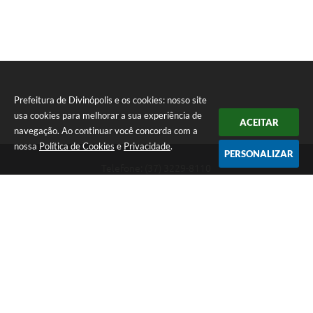
Prefeitura de Divinópolis e os cookies: nosso site
usa cookies para melhorar a sua experiência de
ACEITAR
navegação. Ao continuar você concorda com a
nossa
Política de Cookies
e
Privacidade
.
PERSONALIZAR
Telefone: (37) 3229-8110
Endereço: Avenida Paraná, 2.601 - São José | CEP: 35501-170
Atendimento Geral da Prefeitura - segunda a sexta, das 08:00 às 18:00
horas. Informações Gerais: (37) 3229-6500 (37)3229-6800 (37) 3229-
6528
Prefeitura de Divinópolis
Versão do Sistema:
3.5.3 - 19/06/2026
Portal atualizado em:
09/08/2026 09:55