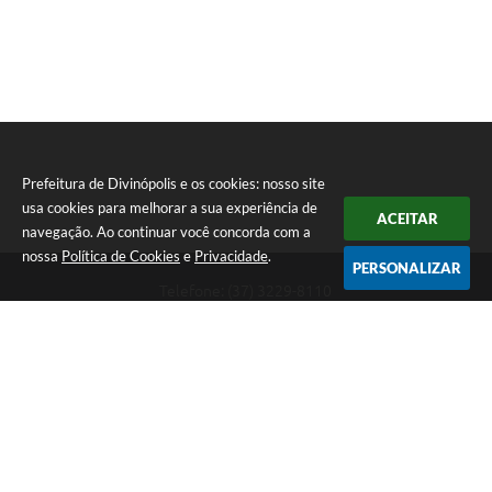
Prefeitura de Divinópolis e os cookies: nosso site
usa cookies para melhorar a sua experiência de
ACEITAR
navegação. Ao continuar você concorda com a
nossa
Política de Cookies
e
Privacidade
.
PERSONALIZAR
Telefone: (37) 3229-8110
Endereço: Avenida Paraná, 2.601 - São José | CEP: 35501-170
Atendimento Geral da Prefeitura - segunda a sexta, das 08:00 às 18:00
horas. Informações Gerais: (37) 3229-6500 (37)3229-6800 (37) 3229-
6528
Prefeitura de Divinópolis
Versão do Sistema:
3.5.3 - 19/06/2026