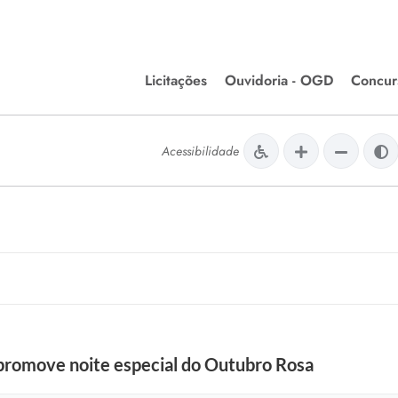
Licitações
Ouvidoria - OGD
Concur
Editais de Licitações
Concurso
lera Divinópolis
Acessibilidade
Meio Ambiente
Chamamentos Públicos
Processos
issão de Farmácia e
Agronegócios
Simplific
apêutica - Semusa
LM Incentivo a Cultura
Processos
LEGISLAÇÃO
Simplifi
Matérias Legislativas
A/LOA/LDO
Normas Jurídicas
orte
promove noite especial do Outubro Rosa
Diário Oficial