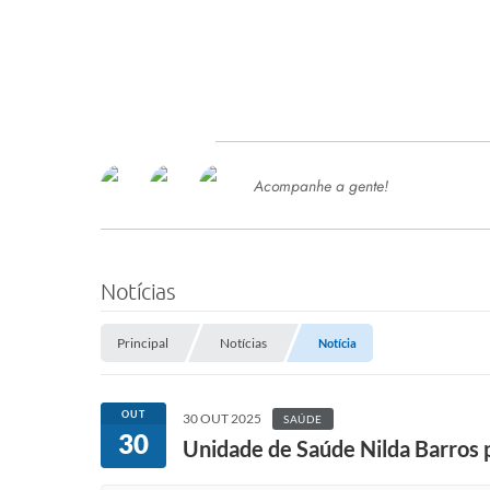
Acompanhe a gente!
Ace
SERVIÇOS
Com
Ter
PROCESSOS SELETIVO
Notícias
SEMED
Principal
Notícias
Notícia
Processo de Contratação -
SEMED 2026
PP
OUT
30 OUT 2025
SAÚDE
Concursos e Processos Seletivos
30
Esp
Unidade de Saúde Nilda Barros 