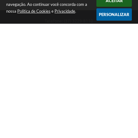
ACEITAR
navegação. Ao continuar você concorda com a
nossa
Política de Cookies
e
Privacidade
.
PERSONALIZAR
Telefone: (37) 3229-8110
Endereço: Avenida Paraná, 2.601 - São José | CEP: 35501-170
Atendimento Geral da Prefeitura - segunda a sexta, das 08:00 às 18:00
horas. Informações Gerais: (37) 3229-6500 (37)3229-6800 (37) 3229-
6528
Prefeitura de Divinópolis
Versão do Sistema:
3.5.3 - 19/06/2026
Portal atualizado em:
06/08/2026 12:39
Dados Abertos
Copyright Instar - 2006-2026. Todos os direitos reservados -
Instar Tecnologia