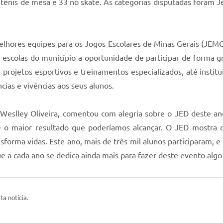
 tênis de mesa e 33 no skate. As categorias disputadas foram J
 melhores equipes para os Jogos Escolares de Minas Gerais (J
s escolas do município a oportunidade de participar de forma 
 projetos esportivos e treinamentos especializados, até inst
ias e vivências aos seus alunos.
 Weslley Oliveira, comentou com alegria sobre o JED deste a
 é o maior resultado que poderíamos alcançar. O JED mostra 
nsforma vidas. Este ano, mais de três mil alunos participaram, 
e a cada ano se dedica ainda mais para fazer deste evento algo 
ta notícia.