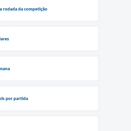
a rodada da competição
lares
emana
ls por partida