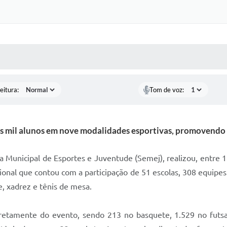
 MÍDIAS
RECEBA NOTÍCIAS
eitura:
Tom de voz:
ês mil alunos em nove modalidades esportivas, promovendo
ia Municipal de Esportes e Juventude (Semej), realizou, entre 
cional que contou com a participação de 51 escolas, 308 equipe
te, xadrez e tênis de mesa.
iretamente do evento, sendo 213 no basquete, 1.529 no futsa