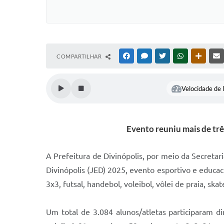
COMPARTILHAR
FACEBOOK
MESSENGER
TWITTER
WHATSAPP
OUTRAS
Velocidade de l
Evento reuniu mais de tr
A Prefeitura de Divinópolis, por meio da Secretar
Divinópolis (JED) 2025, evento esportivo e educa
3x3, futsal, handebol, voleibol, vôlei de praia, ska
Um total de 3.084 alunos/atletas participaram d