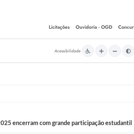
Licitações
Ouvidoria - OGD
Concur
Editais de Licitações
Concurso
lera Divinópolis
Acessibilidade
Meio Ambiente
Chamamentos Públicos
Processos
issão de Farmácia e
Agronegócios
Simplific
apêutica - Semusa
LM Incentivo a Cultura
Processos
LEGISLAÇÃO
Simplifi
Matérias Legislativas
A/LOA/LDO
Normas Jurídicas
orte
 2025 encerram com grande participação estudantil
Diário Oficial