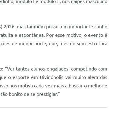
edinho, módulo I e módulo II, nos naipes masculino
EMG) 2026, mas também possui um importante cunho
gratuita e espontânea. Por esse motivo, o evento é
ituições de menor porte, que, mesmo sem estrutura
no: “Ver tantos alunos engajados, competindo com
que o esporte em Divinópolis vai muito além das
e isso nos motiva cada vez mais a buscar o melhor e
tão bonito de se prestigiar.”