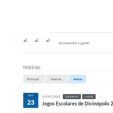
Acompanhe a gente!
Ace
SERVIÇOS
Com
Ter
PROCESSOS SELETIVO
Notícias
SEMED
Principal
Notícias
Notícia
Processo de Contratação -
SEMED 2026
PP
OUT
23 OUT 2025
ESPORTES
LAZER
Concursos e Processos Seletivos
23
Esp
Jogos Escolares de Divinópolis