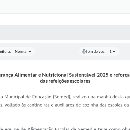
 MÍDIAS
RECEBA NOTÍCIAS
eitura:
Tom de voz:
rança Alimentar e Nutricional Sustentável 2025 e reforça
das refeições escolares
ria Municipal de Educação (Semed), realizou na manhã desta qua
, voltado às cantineiras e auxiliares de cozinha das escolas d
as da equipe de Alimentação Escolar da Semed e teve como obj