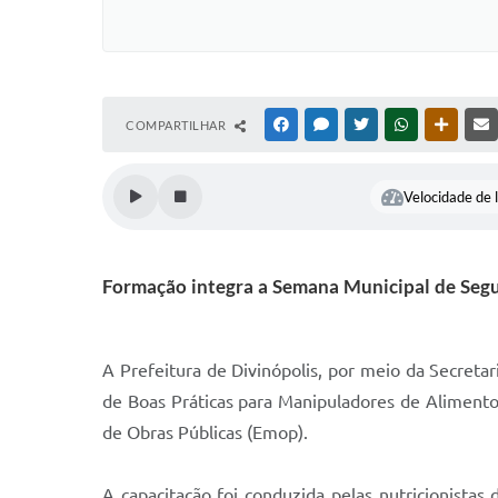
COMPARTILHAR
FACEBOOK
MESSENGER
TWITTER
WHATSAPP
OUTRAS
Velocidade de l
Formação integra a Semana Municipal de Segu
A Prefeitura de Divinópolis, por meio da Secreta
de Boas Práticas para Manipuladores de Alimentos
de Obras Públicas (Emop).
A capacitação foi conduzida pelas nutricionist