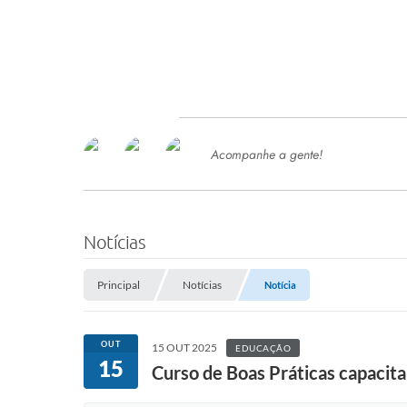
Acompanhe a gente!
Ace
SERVIÇOS
Com
Ter
PROCESSOS SELETIVO
Notícias
SEMED
Principal
Notícias
Notícia
Processo de Contratação -
SEMED 2026
PP
OUT
15 OUT 2025
EDUCAÇÃO
Concursos e Processos Seletivos
15
Esp
Curso de Boas Práticas capacita 