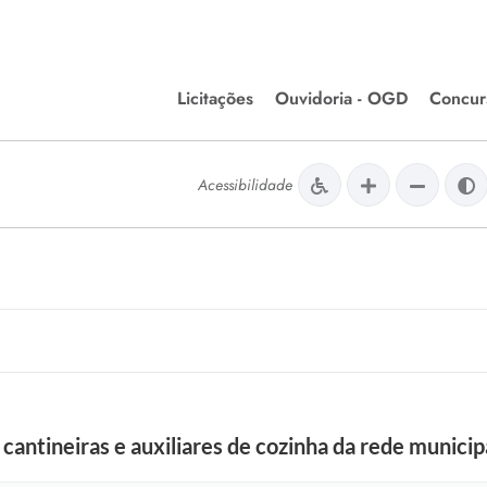
Licitações
Ouvidoria - OGD
Concur
Editais de Licitações
Concurso
lera Divinópolis
Acessibilidade
Meio Ambiente
Chamamentos Públicos
Processos
issão de Farmácia e
Agronegócios
Simplific
apêutica - Semusa
LM Incentivo a Cultura
Processos
LEGISLAÇÃO
Simplifi
Matérias Legislativas
A/LOA/LDO
Normas Jurídicas
orte
cantineiras e auxiliares de cozinha da rede municip
Diário Oficial