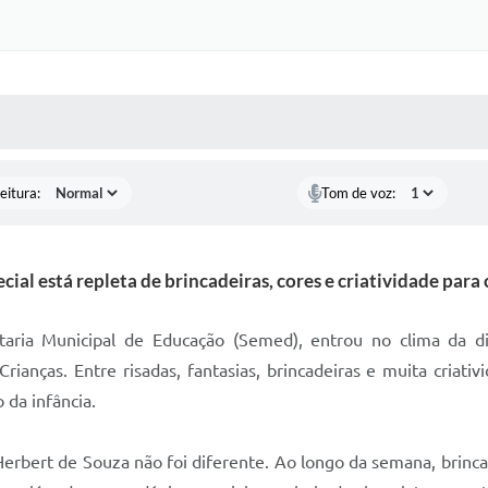
 MÍDIAS
RECEBA NOTÍCIAS
eitura:
Tom de voz:
al está repleta de brincadeiras, cores e criatividade para 
etaria Municipal de Educação (Semed), entrou no clima da d
ianças. Entre risadas, fantasias, brincadeiras e muita criativ
 da infância.
erbert de Souza não foi diferente. Ao longo da semana, brincad