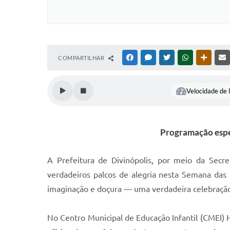
COMPARTILHAR
FACEBOOK
MESSENGER
TWITTER
WHATSAPP
OUTRAS
Velocidade de l
Programação especi
A Prefeitura de Divinópolis, por meio da Secr
verdadeiros palcos de alegria nesta Semana das Cr
imaginação e doçura — uma verdadeira celebração
No Centro Municipal de Educação Infantil (CMEI) H