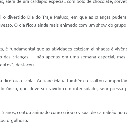
as, além de um cardápio especial, com bolo de chocolate, sorvet
foi o divertido Dia do Traje Maluco, em que as crianças puder
 avesso. O dia ficou ainda mais animado com um show do grupo 
a, é fundamental que as atividades estejam alinhadas à vivên
ano das crianças — não apenas em uma semana especial, mas 
mentos”, destacou.
 a diretora escolar Adriane Maria também ressaltou a importânc
do único, que deve ser vivido com intensidade, sem pressa 
5 anos, contou animado como criou o visual de camaleão no ca
cou orgulhoso.