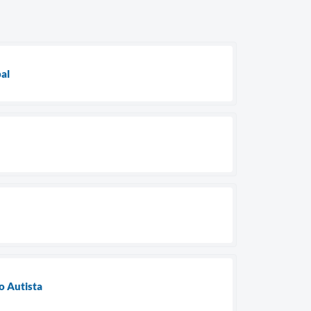
al
o Autista