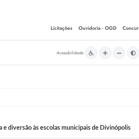
Licitações
Ouvidoria - OGD
Concur
Editais de Licitações
Concurso
lera Divinópolis
Acessibilidade
Meio Ambiente
Chamamentos Públicos
Processos
issão de Farmácia e
Agronegócios
Simplific
apêutica - Semusa
LM Incentivo a Cultura
Processos
LEGISLAÇÃO
Simplifi
Matérias Legislativas
A/LOA/LDO
Normas Jurídicas
orte
 e diversão às escolas municipais de Divinópolis
Diário Oficial