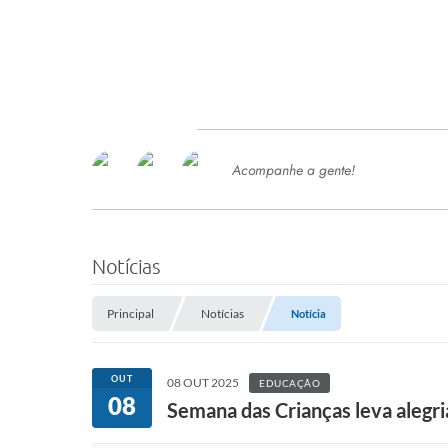
Acompanhe a gente!
Ace
SERVIÇOS
Com
Ter
PROCESSOS SELETIVO
Notícias
SEMED
Principal
Notícias
Notícia
Processo de Contratação -
SEMED 2026
PP
OUT
08 OUT 2025
EDUCAÇÃO
Concursos e Processos Seletivos
08
Esp
Semana das Crianças leva alegria