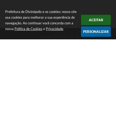
Prefeitura de Divinópolis e os cookies: nosso site
usa cookies para melhorar a sua experiência de
ACEITAR
navegação. Ao continuar você concorda com a
nossa
Política de Cookies
e
Privacidade
.
PERSONALIZAR
Telefone: (37) 3229-8110
Endereço: Avenida Paraná, 2.601 - São José | CEP: 35501-170
Atendimento Geral da Prefeitura - segunda a sexta, das 08:00 às 18:00
horas. Informações Gerais: (37) 3229-6500 (37)3229-6800 (37) 3229-
6528
Prefeitura de Divinópolis
Versão do Sistema:
3.5.3 - 19/06/2026
Portal atualizado em:
06/08/2026 14:01
Dados Abertos