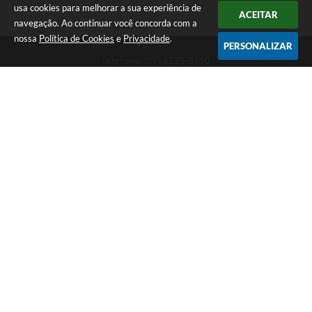
usa cookies para melhorar a sua experiência de
ACEITAR
navegação. Ao continuar você concorda com a
nossa
Política de Cookies
e
Privacidade
.
PERSONALIZAR
Telefone: (37) 3229-8110
Endereço: Avenida Paraná, 2.601 - São José | CEP: 35501-170
Atendimento Geral da Prefeitura - segunda a sexta, das 08:00 às 18:00
horas. Informações Gerais: (37) 3229-6500 (37)3229-6800 (37) 3229-
6528
Prefeitura de Divinópolis
Versão do Sistema:
3.5.3 - 19/06/2026
Portal atualizado em:
07/08/2026 17:41
Dados Abertos
Copyright Instar - 2006-2026. Todos os direitos reservados -
Instar Tecnologia