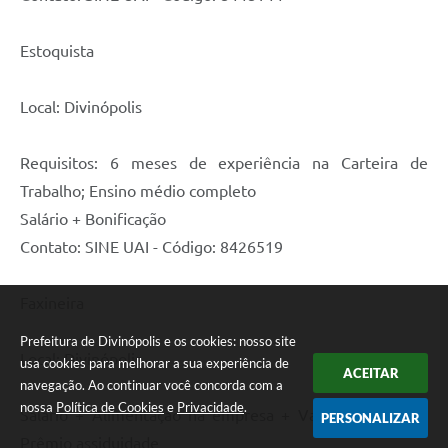
Estoquista
Local: Divinópolis
Requisitos: 6 meses de experiência na Carteira de
Trabalho; Ensino médio completo
Salário + Bonificação
Contato: SINE UAI - Código: 8426519
Faxineira
Prefeitura de Divinópolis e os cookies: nosso site
Local: Divinópolis
usa cookies para melhorar a sua experiência de
ACEITAR
navegação. Ao continuar você concorda com a
nossa
Política de Cookies
e
Privacidade
.
Salário + Alimentação na empresa + Vale transporte +
PERSONALIZAR
Prêmio assiduidade