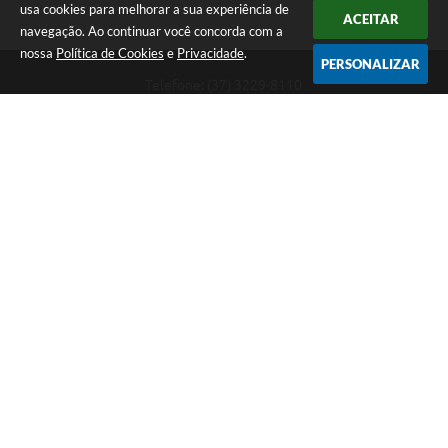
usa cookies para melhorar a sua experiência de
ACEITAR
navegação. Ao continuar você concorda com a
nossa
Política de Cookies
e
Privacidade
.
PERSONALIZAR
Telefone: (37) 3229-8110
Endereço: Avenida Paraná, 2.601 - São José | CEP: 35501-170
Atendimento Geral da Prefeitura - segunda a sexta, das 08:00 às 18:00
horas. Informações Gerais: (37) 3229-6500 (37)3229-6800 (37) 3229-
6528
Prefeitura de Divinópolis
Versão do Sistema:
3.5.3 - 19/06/2026
Portal atualizado em:
05/08/2026 16:34
Dados Abertos
Copyright Instar - 2006-2026. Todos os direitos reservados -
Instar Tecnologia