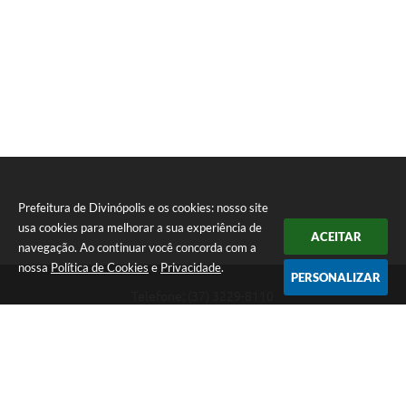
Prefeitura de Divinópolis e os cookies: nosso site
usa cookies para melhorar a sua experiência de
ACEITAR
navegação. Ao continuar você concorda com a
nossa
Política de Cookies
e
Privacidade
.
PERSONALIZAR
Telefone: (37) 3229-8110
Endereço: Avenida Paraná, 2.601 - São José | CEP: 35501-170
Atendimento Geral da Prefeitura - segunda a sexta, das 08:00 às 18:00
horas. Informações Gerais: (37) 3229-6500 (37)3229-6800 (37) 3229-
6528
Prefeitura de Divinópolis