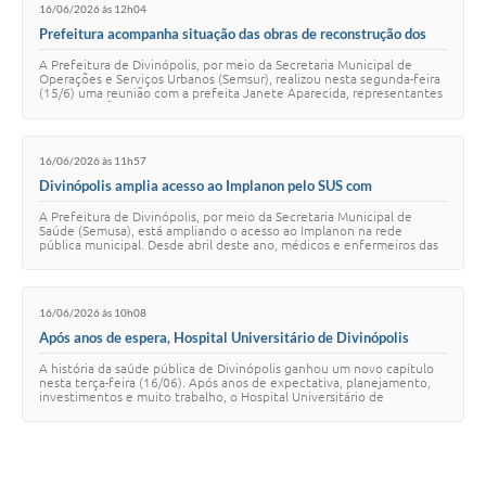
16/06/2026 às 12h04
Prefeitura acompanha situação das obras de reconstrução dos
jazigos no Cemitério da Paz
A Prefeitura de Divinópolis, por meio da Secretaria Municipal de
Operações e Serviços Urbanos (Semsur), realizou nesta segunda-feira
(15/6) uma reunião com a prefeita Janete Aparecida, representantes
da Associação das Fa…
16/06/2026 às 11h57
Divinópolis amplia acesso ao Implanon pelo SUS com
capacitação de profissionais da rede municipal
A Prefeitura de Divinópolis, por meio da Secretaria Municipal de
Saúde (Semusa), está ampliando o acesso ao Implanon na rede
pública municipal. Desde abril deste ano, médicos e enfermeiros das
unidades de saúde participa…
16/06/2026 às 10h08
Após anos de espera, Hospital Universitário de Divinópolis
recebe primeiro paciente
A história da saúde pública de Divinópolis ganhou um novo capítulo
nesta terça-feira (16/06). Após anos de expectativa, planejamento,
investimentos e muito trabalho, o Hospital Universitário de
Divinópolis iniciou oficia…