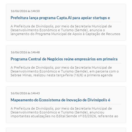
16/06/2026 às 14h50
Prefeitura lança programa Capta.AI para apoiar startups e
empresas na captação de recursos
A Prefeitura de Divinópolis, por meio da Secretaria Municipal de
Desenvolvimento Econômico e Turismo (Semde), anuncia o
lançamento do Programa Municipal de Apoio à Captação de Recursos
– Capta.AI. Regulamentado pelo Edit…
16/06/2026 às 14h48
Programa Central de Negócios reúne empresários em primeira
agenda coletiva promovida pela Prefeitura e Sebrae
A Prefeitura de Divinópolis, por meio da Secretaria Municipal de
Desenvolvimento Econômico e Turismo (Semde), em parceria com o
Sebrae Minas, realizou nesta terça-feira (16/6) a primeira agenda
coletiva do Programa Centr…
16/06/2026 às 14h43
Mapeamento do Ecossistema de Inovação de Divinópolis é
ampliado com novos eixos e inscrições em fluxo contínuo
A Prefeitura de Divinópolis, por meio da Secretaria Municipal de
Desenvolvimento Econômico e Turismo (Semde), anunciou
importantes atualizações no Edital Semde nº 03/2026, referente ao
Chamamento Público Unificado para o…