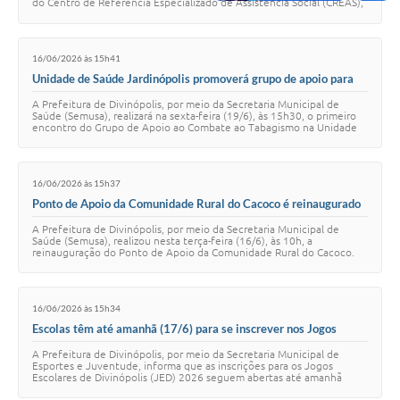
do Centro de Referência Especializado de Assistência Social (CREAS),
com o objetivo de fac…
16/06/2026 às 15h41
Unidade de Saúde Jardinópolis promoverá grupo de apoio para
moradores que desejam parar de fumar
A Prefeitura de Divinópolis, por meio da Secretaria Municipal de
Saúde (Semusa), realizará na sexta-feira (19/6), às 15h30, o primeiro
encontro do Grupo de Apoio ao Combate ao Tabagismo na Unidade
Básica de Saúde (UBS) J…
16/06/2026 às 15h37
Ponto de Apoio da Comunidade Rural do Cacoco é reinaugurado
e amplia acesso à saúde na zona rural de Divinópolis
A Prefeitura de Divinópolis, por meio da Secretaria Municipal de
Saúde (Semusa), realizou nesta terça-feira (16/6), às 10h, a
reinauguração do Ponto de Apoio da Comunidade Rural do Cacoco.
Localizado próximo ao campo de …
16/06/2026 às 15h34
Escolas têm até amanhã (17/6) para se inscrever nos Jogos
Escolares de Divinópolis 2026
A Prefeitura de Divinópolis, por meio da Secretaria Municipal de
Esportes e Juventude, informa que as inscrições para os Jogos
Escolares de Divinópolis (JED) 2026 seguem abertas até amanhã
(17/6), às 23h59. Reconhecido c…