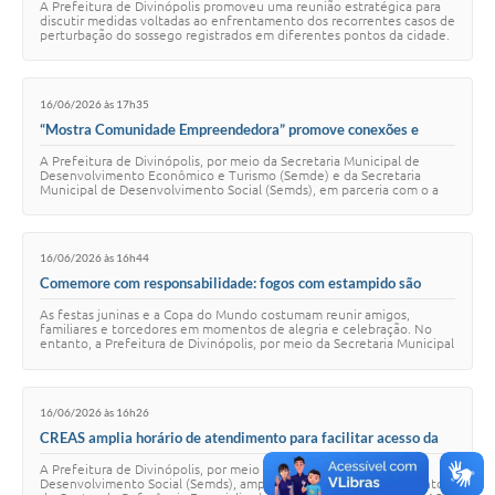
A Prefeitura de Divinópolis promoveu uma reunião estratégica para
discutir medidas voltadas ao enfrentamento dos recorrentes casos de
perturbação do sossego registrados em diferentes pontos da cidade.
O encontro foi cond…
16/06/2026 às 17h35
“Mostra Comunidade Empreendedora” promove conexões e
oportunidades para empreendedores da Vila das Roseiras
A Prefeitura de Divinópolis, por meio da Secretaria Municipal de
Desenvolvimento Econômico e Turismo (Semde) e da Secretaria
Municipal de Desenvolvimento Social (Semds), em parceria com o a
Secretaria de Estado de Trabal…
16/06/2026 às 16h44
Comemore com responsabilidade: fogos com estampido são
proibidos em Divinópolis
As festas juninas e a Copa do Mundo costumam reunir amigos,
familiares e torcedores em momentos de alegria e celebração. No
entanto, a Prefeitura de Divinópolis, por meio da Secretaria Municipal
de Meio Ambiente e Cuidad…
16/06/2026 às 16h26
CREAS amplia horário de atendimento para facilitar acesso da
população aos serviços especializados
A Prefeitura de Divinópolis, por meio da Secretaria Municipal de
Desenvolvimento Social (Semds), ampliou o horário de atendimento