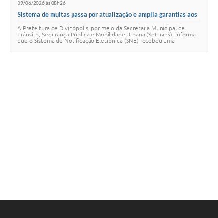
09/06/2026 às 08h26
Sistema de multas passa por atualização e amplia garantias aos
usuários
A Prefeitura de Divinópolis, por meio da Secretaria Municipal de
Trânsito, Segurança Pública e Mobilidade Urbana (Settrans), informa
que o Sistema de Notificação Eletrônica (SNE) recebeu uma
importante atualização relaci…