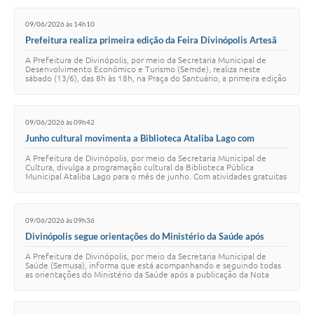
09/06/2026 às 14h10
Prefeitura realiza primeira edição da Feira Divinópolis Artesã
com programação cultural e valorização dos talentos locais
A Prefeitura de Divinópolis, por meio da Secretaria Municipal de
Desenvolvimento Econômico e Turismo (Semde), realiza neste
sábado (13/6), das 8h às 18h, na Praça do Santuário, a primeira edição
da Feira Divinópolis Arte…
09/06/2026 às 09h42
Junho cultural movimenta a Biblioteca Ataliba Lago com
atrações gratuitas
A Prefeitura de Divinópolis, por meio da Secretaria Municipal de
Cultura, divulga a programação cultural da Biblioteca Pública
Municipal Ataliba Lago para o mês de junho. Com atividades gratuitas
voltadas para públicos d…
09/06/2026 às 09h36
Divinópolis segue orientações do Ministério da Saúde após
suspensão temporária da vacina contra a dengue
A Prefeitura de Divinópolis, por meio da Secretaria Municipal de
Saúde (Semusa), informa que está acompanhando e seguindo todas
as orientações do Ministério da Saúde após a publicação da Nota
Técnica nº 58/2026, que dete…