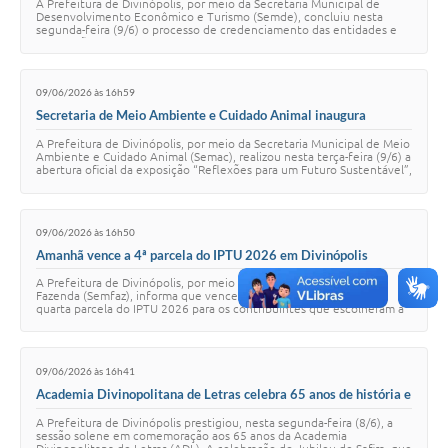
A Prefeitura de Divinópolis, por meio da Secretaria Municipal de
Desenvolvimento Econômico e Turismo (Semde), concluiu nesta
segunda-feira (9/6) o processo de credenciamento das entidades e
instituições sociais que parti…
09/06/2026 às 16h59
Secretaria de Meio Ambiente e Cuidado Animal inaugura
exposição “Reflexões para um Futuro Sustentável”
A Prefeitura de Divinópolis, por meio da Secretaria Municipal de Meio
Ambiente e Cuidado Animal (Semac), realizou nesta terça-feira (9/6) a
abertura oficial da exposição “Reflexões para um Futuro Sustentável”,
no Espaço …
09/06/2026 às 16h50
Amanhã vence a 4ª parcela do IPTU 2026 em Divinópolis
A Prefeitura de Divinópolis, por meio da Secretaria Municipal de
Fazenda (Semfaz), informa que vence nesta quarta-feira (10/6) a
quarta parcela do IPTU 2026 para os contribuintes que escolheram a
modalidade de pagamento …
09/06/2026 às 16h41
Academia Divinopolitana de Letras celebra 65 anos de história e
contribuição à cultura
A Prefeitura de Divinópolis prestigiou, nesta segunda-feira (8/6), a
sessão solene em comemoração aos 65 anos da Academia