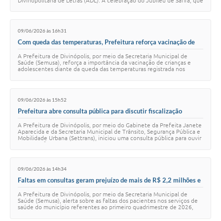
Divinopolitana de Letras (ADL). A celebração do Jubileu de Safira, que
fez parte das comemorações …
09/06/2026 às 16h31
Com queda das temperaturas, Prefeitura reforça vacinação de
crianças e adolescentes durante Campanha de Multivacinação
A Prefeitura de Divinópolis, por meio da Secretaria Municipal de
Saúde (Semusa), reforça a importância da vacinação de crianças e
adolescentes diante da queda das temperaturas registrada nos
últimos dias e do aumento da …
09/06/2026 às 15h52
Prefeitura abre consulta pública para discutir fiscalização
eletrônica no trânsito de Divinópolis
A Prefeitura de Divinópolis, por meio do Gabinete da Prefeita Janete
Aparecida e da Secretaria Municipal de Trânsito, Segurança Pública e
Mobilidade Urbana (Settrans), iniciou uma consulta pública para ouvir
a população …
09/06/2026 às 14h34
Faltas em consultas geram prejuízo de mais de R$ 2,2 milhões e
dificultam acesso da população à saúde
A Prefeitura de Divinópolis, por meio da Secretaria Municipal de
Saúde (Semusa), alerta sobre as faltas dos pacientes nos serviços de
saúde do município referentes ao primeiro quadrimestre de 2026,
que tem gerado prejuíz…